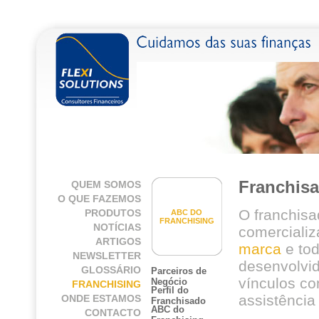
Franchis
QUEM SOMOS
O QUE FAZEMOS
O franchisad
PRODUTOS
ABC DO
FRANCHISING
NOTÍCIAS
comercializ
ARTIGOS
marca
e tod
NEWSLETTER
desenvolvi
GLOSSÁRIO
Parceiros de
vínculos co
Negócio
FRANCHISING
Perfil do
assistência
ONDE ESTAMOS
Franchisado
ABC do
CONTACTO